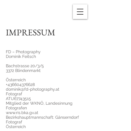
IMPRESSUM
FD – Photography
Dominik Feitsch
Bachstrasse 20/3/5
3372 Blindenmarkt
Österreich
+436604376628
dominik@fd-photography.at
Fotograf
ATU67743515
Mitglied der WKNÖ, Landesinnung
Fotografen
www.ris.bka.gv.at
Bezirkshauptmannschaft: Gänserndorf
Fotograf
Österreich